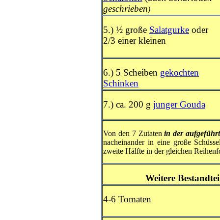
geschrieben
)
5.) ½ große
Salatgurke
oder
2/3 einer kleinen
6.) 5 Scheiben
gekochten
Schinken
7.) ca. 200 g
junger Gouda
Von den 7 Zutaten
in der aufgeführ
nacheinander
in eine große Schüsse
zweite Hälfte in der gleichen Reihenf
Weitere Bestandtei
4-6 Tomaten