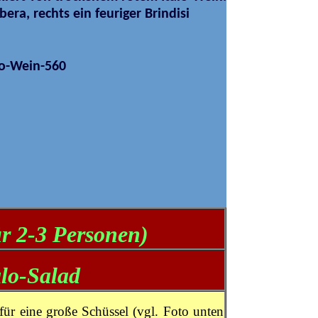
bera, rechts ein feuriger Brindisi
ür 2-3 Personen)
alo-Salad
ür eine große Schüssel (vgl. Foto unten