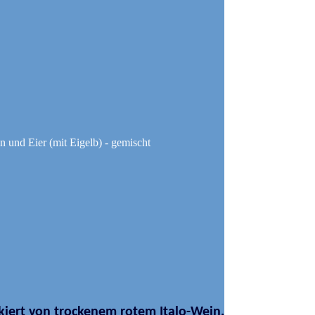
en und Eier (mit Eigelb) - gemischt
ankiert von trockenem rotem Italo-Wein.