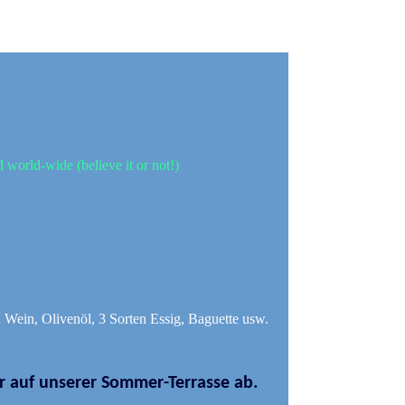
d world-wide (believe it or not!)
en Wein, Olivenöl, 3 Sorten Essig, Baguette usw.
er auf unserer Sommer-Terrasse ab.