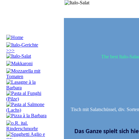
The best Italo-Sala
Tisch mit Salatschüssel, div. Sort
Das Ganze spielt sich hi