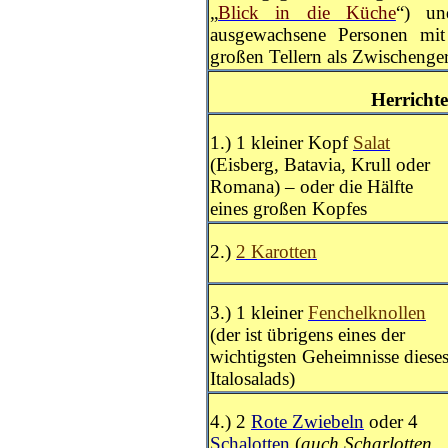
„
Blick in die Küche
“) un
ausgewachsene Personen mit
großen Tellern als Zwischenge
Herrichte
1.) 1 kleiner Kopf
Salat
(Eisberg, Batavia, Krull oder
Romana) – oder die Hälfte
eines großen Kopfes
2.)
2 Karotten
3.) 1 kleiner
Fenchelknollen
(der ist übrigens eines der
wichtigsten Geheimnisse diese
Italosalads)
4.) 2
Rote Zwiebeln
oder 4
Schalotten
(
auch Scharlotten