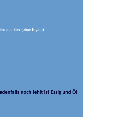
aten und Eier (ohne Eigelb)
denfalls noch fehlt ist Essig und Öl